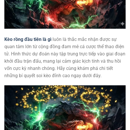
Kèo rồng đầu tiên là gì
luôn là thắc mắc nhận được sự
quan tâm lớn từ cộng đồng đam mê cá cược thể thao điện
tử. Hình thức dự đoán này tập trung trực tiếp vào giai đoạn
khởi đầu trận đấu, mang lại cảm giác kịch tính và thu hồi
vốn cực kỳ nhanh chóng. Hãy cùng khám phá chi tiết
những bí quyết soi kèo đỉnh cao ngay dưới đây.