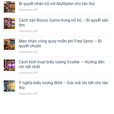
rồng
Bí quyết nhân hũ với Multiplier cho tân thủ
–
tiết
đầu
Giải
cho
Comments Off
on
tiên
mã
người
Bí
là
chi
mới
quyết
Cách săn Bonus Game trong nổ hũ – Bí quyết săn
gì
tiết
nhân
–
tìm
cho
hũ
Giải
người
Comments Off
on
với
mã
chơi
Cách
Multiplier
chi
săn
cho
Mẹo nhận vòng quay miễn phí Free Spins – Bí
tiết
Bonus
tân
quyết chuẩn
cho
Game
thủ
tân
Comments Off
on
trong
thủ
Mẹo
nổ
nhận
Cách kích hoạt biểu tượng Scatter – Hướng dẫn
hũ
vòng
–
chi tiết nhất
quay
Bí
Comments Off
on
miễn
quyết
Cách
phí
săn
kích
Ý nghĩa biểu tượng Wild – Giải mã chi tiết cho tân
Free
tìm
hoạt
Spins
thủ
biểu
–
Comments Off
on
tượng
Bí
Ý
Scatter
quyết
nghĩa
–
chuẩn
biểu
Hướng
tượng
dẫn