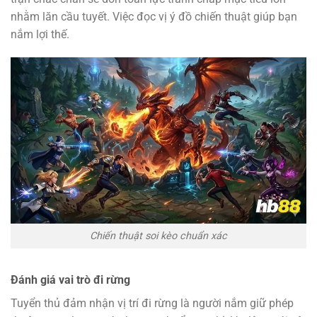
nhằm lăn cầu tuyết. Việc đọc vị ý đồ chiến thuật giúp bạn
nắm lợi thế.
Chiến thuật soi kèo chuẩn xác
Đánh giá vai trò đi rừng
Tuyển thủ đảm nhận vị trí đi rừng là người nắm giữ phép