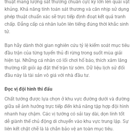
thuật mang lượng sát thương chuẩn cực kỳ lớn lên quái vật
khủng. Khả năng tính toán sát thương và căn nhịp sử dụng
phép thuật chuẩn xác sẽ trực tiếp định đoạt kết quả tranh
chấp. Đẳng cấp cá nhân luôn lên tiếng đúng thời khắc sinh
tử.
Bạn hãy dành thời gian nghiên cứu tỷ lệ kiểm soát mục tiêu
đầu trận của từng tuyển thủ đi rừng trong suốt mùa giải
hiện tại. Những cá nhân có lối chơi hổ báo, thích xâm lăng
thường rất giỏi áp đặt thế trận từ sớm. Dữ liệu lịch sử đối
đầu này là tài sản vô giá với nhà đầu tư.
Đọc vị đội hình thi đấu
Chất tướng được lựa chọn ở khu vực đường dưới và đường
giữa sẽ ảnh hưởng trực tiếp đến khả năng tập hợp đội hình
nhanh hay chậm. Các vị tướng có sải tay dài, dọn lính tốt
dễ giành thế chủ động di chuyển vào khu vực trung lập. Sự
liên kết chặt chẽ là lá chắn bảo vệ an toàn mục tiêu.