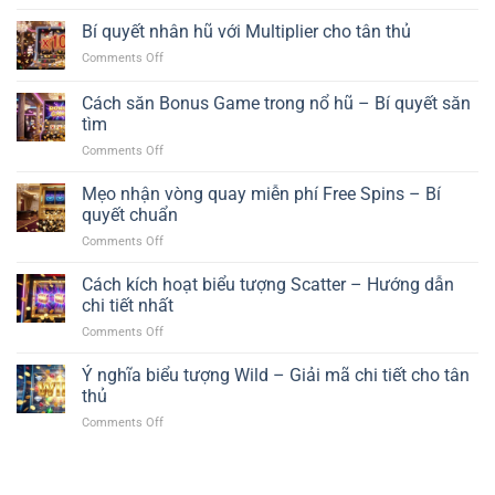
Kèo
gì
chi
rồng
Bí quyết nhân hũ với Multiplier cho tân thủ
–
tiết
đầu
Giải
cho
Comments Off
on
tiên
mã
người
Bí
là
chi
mới
quyết
Cách săn Bonus Game trong nổ hũ – Bí quyết săn
gì
tiết
nhân
–
tìm
cho
hũ
Giải
người
Comments Off
on
với
mã
chơi
Cách
Multiplier
chi
săn
cho
Mẹo nhận vòng quay miễn phí Free Spins – Bí
tiết
Bonus
tân
quyết chuẩn
cho
Game
thủ
tân
Comments Off
on
trong
thủ
Mẹo
nổ
nhận
Cách kích hoạt biểu tượng Scatter – Hướng dẫn
hũ
vòng
–
chi tiết nhất
quay
Bí
Comments Off
on
miễn
quyết
Cách
phí
săn
kích
Ý nghĩa biểu tượng Wild – Giải mã chi tiết cho tân
Free
tìm
hoạt
Spins
thủ
biểu
–
Comments Off
on
tượng
Bí
Ý
Scatter
quyết
nghĩa
–
chuẩn
biểu
Hướng