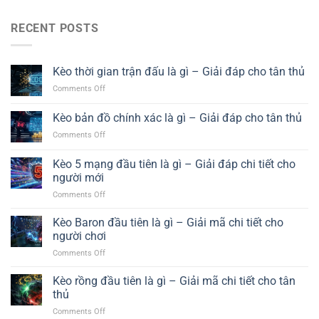
RECENT POSTS
Kèo thời gian trận đấu là gì – Giải đáp cho tân thủ
Comments Off
on
Kèo
thời
Kèo bản đồ chính xác là gì – Giải đáp cho tân thủ
gian
Comments Off
on
trận
Kèo
đấu
bản
là
Kèo 5 mạng đầu tiên là gì – Giải đáp chi tiết cho
đồ
gì
người mới
chính
–
Comments Off
on
xác
Giải
Kèo
là
đáp
5
gì
Kèo Baron đầu tiên là gì – Giải mã chi tiết cho
cho
mạng
–
người chơi
tân
đầu
Giải
thủ
Comments Off
on
tiên
đáp
Kèo
là
cho
Baron
Kèo rồng đầu tiên là gì – Giải mã chi tiết cho tân
gì
tân
đầu
–
thủ
thủ
tiên
Giải
Comments Off
on
là
đáp