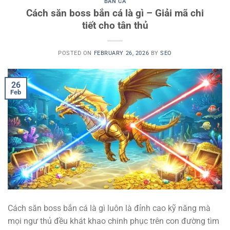
BẮN CÁ
Cách săn boss bắn cá là gì – Giải mã chi
tiết cho tân thủ
POSTED ON
FEBRUARY 26, 2026
BY
SEO
26
Feb
Cách săn boss bắn cá là gì luôn là đỉnh cao kỹ năng mà
mọi ngư thủ đều khát khao chinh phục trên con đường tìm