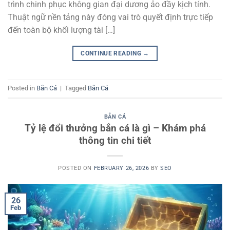
trình chinh phục không gian đại dương ảo đầy kịch tính.
Thuật ngữ nền tảng này đóng vai trò quyết định trực tiếp
đến toàn bộ khối lượng tài […]
CONTINUE READING
→
Posted in
Bắn Cá
|
Tagged
Bắn Cá
BẮN CÁ
Tỷ lệ đổi thưởng bắn cá là gì – Khám phá
thông tin chi tiết
POSTED ON
FEBRUARY 26, 2026
BY
SEO
26
Feb